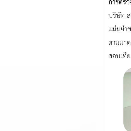
การตรว
บริษัท 
แม่นยำขอ
ตามมาตร
สอบเทีย